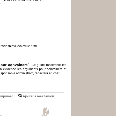
difficultés et solutions pour le
:
s/dosbioville/bioville.html
pour convaincre
".
Ce guide rassemble les
en évidence les arguments pour convaincre et
responsable administratif, rédacteur en chef.
Imprimer
Ajouter à mes favoris