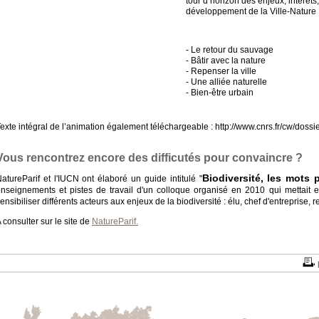
tour d’horizon des enjeux, intérêts, 
développement de la Ville-Nature 
- Le retour du sauvage
- Bâtir avec la nature
- Repenser la ville
- Une alliée naturelle
- Bien-être urbain
exte intégral de l’animation également téléchargeable : http://www.cnrs.fr/cw/dossier
Vous rencontrez encore des difficutés pour convaincre ?
Biodiversité, les mots 
atureParif et l'IUCN ont élaboré un guide intitulé "
nseignements et pistes de travail d'un colloque organisé en 2010 qui mettait 
ensibiliser différents acteurs aux enjeux de la biodiversité : élu, chef d'entreprise, 
 consulter sur le site de
NatureParif.