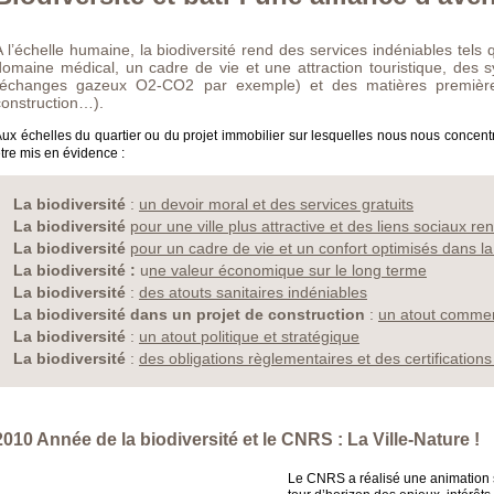
A l’échelle humaine, la biodiversité rend des services indéniables tels 
domaine médical, un cadre de vie et une attraction touristique, des s
(échanges gazeux O2-CO2 par exemple) et des matières première
construction…).
ux échelles du quartier ou du projet immobilier sur lesquelles nous nous concent
tre mis en évidence :
La biodiversité
:
un devoir moral et des services gratuits
La biodiversité
pour une ville plus attractive et des liens sociaux re
La biodiversité
pour un cadre de vie et un confort optimisés dans la
La biodiversité :
u
ne valeur économique sur le long terme
La biodiversité
:
des atouts sanitaires indéniables
La biodiversité dans un projet de construction
:
un atout commer
La biodiversité
:
un atout politique et stratégique
La biodiversité
:
des obligations règlementaires et des certifications
2010 Année de la biodiversité et le CNRS : La Ville-Nature !
Le CNRS a réalisé une animation s