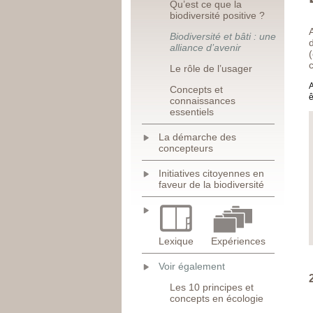
Qu’est ce que la
biodiversité positive ?
Biodiversité et bâti : une
alliance d’avenir
Le rôle de l’usager
A
Concepts et
ê
connaissances
essentiels
La démarche des
concepteurs
Initiatives citoyennes en
faveur de la biodiversité
Lexique
Expériences
Voir également
Les 10 principes et
concepts en écologie