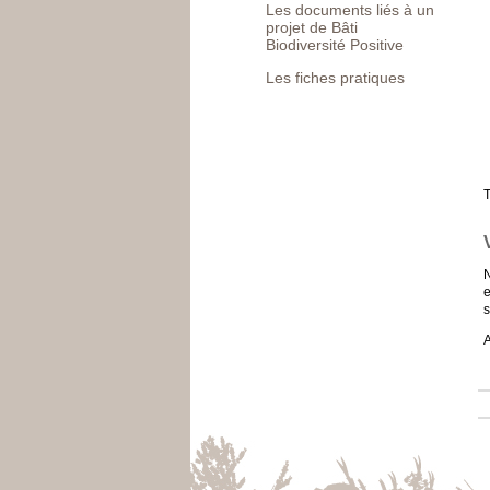
Les documents liés à un
projet de Bâti
Biodiversité Positive
Les fiches pratiques
T
N
e
s
A