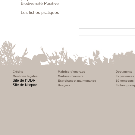
Biodiversité Positive
Les fiches pratiques
Crédits
Maîtrise d’ouvrage
Documents
Mentions légales
Maîtrise d’oeuvre
Expériences
Site de l'IDDR
Exploitant et maintenance
10 concepts 
Site de Norpac
Usagers
Fiches prati