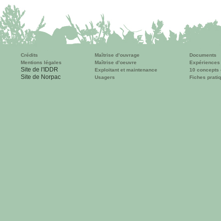
Crédits
Maîtrise d’ouvrage
Documents
Mentions légales
Maîtrise d’oeuvre
Expériences
Site de l'IDDR
Exploitant et maintenance
10 concepts 
Site de Norpac
Usagers
Fiches prati