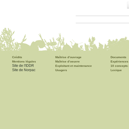
Crédits
Maîtrise d’ouvrage
Documents
Mentions légales
Maîtrise d’oeuvre
Expériences
Site de l'IDDR
Exploitant et maintenance
10 concepts 
Site de Norpac
Usagers
Lexique