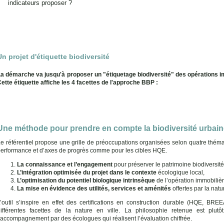
indicateurs proposer ?
Un projet d'étiquette biodiversité
a démarche va jusqu'à proposer un "étiquetage biodiversité" des opérations imm
ette étiquette affiche les 4 facettes de l'approche BBP :
Une méthode pour prendre en compte la biodiversité urbai
e référentiel propose une grille de préoccupations organisées selon quatre théma
erformance et d’axes de progrès comme pour les cibles HQE.
La connaissance et l’engagement
pour préserver le patrimoine biodiversité
L’intégration optimisée du projet dans le contexte
écologique local,
L’optimisation du potentiel biologique intrinsèque
de l’opération immobilièr
La mise en évidence des utilités, services et aménités
offertes par la natur
’outil s’inspire en effet des certifications en construction durable (HQE, BRE
différentes facettes de la nature en ville. La philosophie retenue est plu
’accompagnement par des écologues qui réalisent l’évaluation chiffrée.