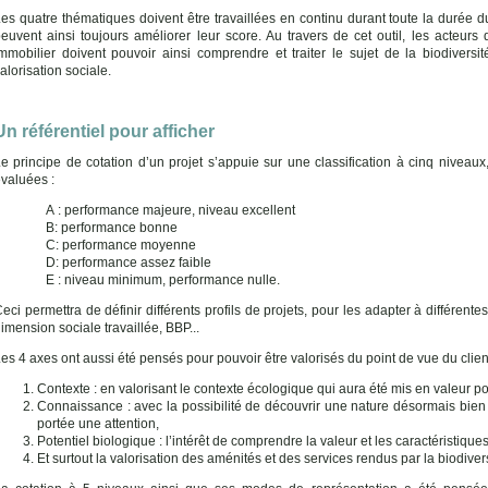
es quatre thématiques doivent être travaillées en continu durant toute la durée du
euvent ainsi toujours améliorer leur score. Au travers de cet outil, les acteurs d
mmobilier doivent pouvoir ainsi comprendre et traiter le sujet de la biodiversit
alorisation sociale.
Un référentiel pour afficher
e principe de cotation d’un projet s’appuie sur une classification à cinq niveau
valuées :
A : performance majeure, niveau excellent
B: performance bonne
C: performance moyenne
D: performance assez faible
E : niveau minimum, performance nulle.
eci permettra de définir différents profils de projets, pour les adapter à différentes 
imension sociale travaillée, BBP...
es 4 axes ont aussi été pensés pour pouvoir être valorisés du point de vue du client
Contexte : en valorisant le contexte écologique qui aura été mis en valeur po
Connaissance : avec la possibilité de découvrir une nature désormais bien 
portée une attention,
Potentiel biologique : l’intérêt de comprendre la valeur et les caractéristiqu
Et surtout la valorisation des aménités et des services rendus par la biodivers