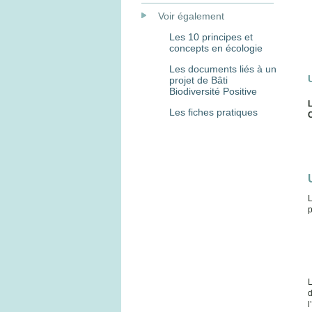
Voir également
Les 10 principes et
concepts en écologie
Les documents liés à un
projet de Bâti
Biodiversité Positive
L
Les fiches pratiques
C
L
p
L
l