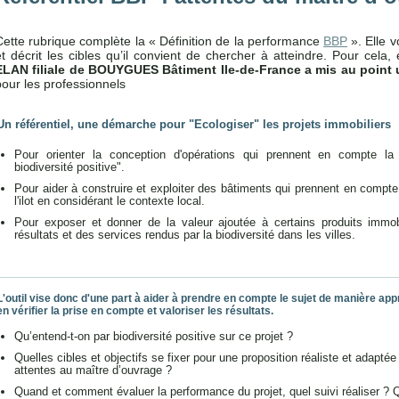
Cette rubrique complète la « Définition de la performance
BBP
». Elle v
et décrit les cibles qu’il convient de chercher à atteindre. Pour cela
ELAN filiale de BOUYGUES Bâtiment Ile-de-France a mis au point u
pour les professionnels
Un référentiel, une démarche pour "Ecologiser" les projets immobiliers
Pour orienter la conception d'opérations qui prennent en compte la b
biodiversité positive".
Pour aider à construire et exploiter des bâtiments qui prennent en compte 
l'ilot en considérant le contexte local.
Pour exposer et donner de la valeur ajoutée à certains produits immo
résultats et des services rendus par la biodiversité dans les villes.
L'outil vise donc d'une part à aider à prendre en compte le sujet de manière appr
en vérifier la prise en compte et valoriser les résultats.
Qu’entend-t-on par biodiversité positive sur ce projet ?
Quelles cibles et objectifs se fixer pour une proposition réaliste et adaptée
attentes au maître d’ouvrage ?
Quand et comment évaluer la performance du projet, quel suivi réaliser ? 