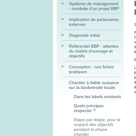
Système de management
- conduite d’un projet BBP
Implication de partenaires
externes
A
Diagnostic initial
C
v
Référentiel BBP : attentes
d
du maître d’ouvrage et
t
objectifs
Conception : nos fiches
L
pratiques
p
p
Chantier à faible nuisance
d
sur la biodiversité locale
d
s
Dans les labels existants
Quels principes
respecter ?
Etape par étape, pour le
respect des objectifs
pendant la phase
chantier