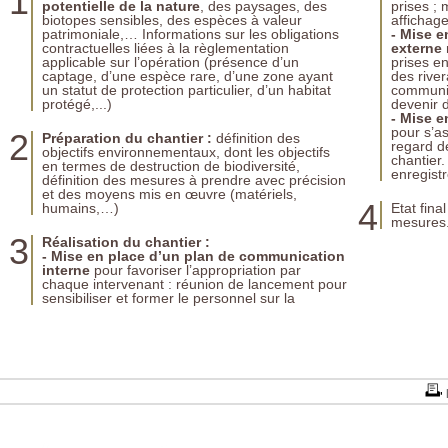
1
potentielle de la nature
, des paysages, des
prises ;
biotopes sensibles, des espèces à valeur
affichage,
patrimoniale,… Informations sur les obligations
- Mise 
contractuelles liées à la règlementation
externe
applicable sur l’opération (présence d’un
prises en
captage, d’une espèce rare, d’une zone ayant
des river
un statut de protection particulier, d’un habitat
communic
protégé,...)
devenir d
- Mise e
pour s’as
2
Préparation du chantier :
définition des
regard de
objectifs environnementaux, dont les objectifs
chantier.
en termes de destruction de biodiversité,
enregist
définition des mesures à prendre avec précision
et des moyens mis en œuvre (matériels,
4
humains,…)
Etat fina
mesures.
3
Réalisation du chantier :
- Mise en place d’un plan de communication
No
interne
pour favoriser l’appropriation par
dé
chaque intervenant : réunion de lancement pour
re
sensibiliser et former le personnel sur la
ce
bi