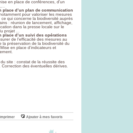
 mise en place de conférences, d’un
...
en place d’un plan de communication
notamment pour valoriser les mesures
 ce qui concerne la biodiversité auprès
ains : réunion de lancement, affichage,
ation dans la presse locale sur le
u projet ...
n place d’un suivi des opérations
surer de l’efficacité des mesures au
 la préservation de la biodiversité du
 Mise en place d’indicateurs et
rement.
l du site : constat de la réussite des
 Correction des éventuelles dérives.
tez qu’il existe plusieurs labels
diés à être attribués aux
chantiers
spectueux
de l’environnement, dont
rtains prennent en compte la
odiversité.
Imprimer
Ajouter à mes favoris