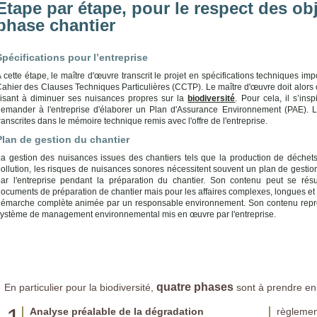
Etape par étape, pour le respect des obj
phase chantier
Spécifications pour l’entreprise
 cette étape, le maître d'œuvre transcrit le projet en spécifications techniques im
ahier des Clauses Techniques Particulières (CCTP). Le maître d'œuvre doit alors 
isant à diminuer ses nuisances propres sur la
biodiversité
. Pour cela, il s’ins
emander à l'entreprise d'élaborer un Plan d'Assurance Environnement (PAE). L
ranscrites dans le mémoire technique remis avec l'offre de l'entreprise.
Plan de gestion du chantier
a gestion des nuisances issues des chantiers tels que la production de déchets
ollution, les risques de nuisances sonores nécessitent souvent un plan de gestion
ar l'entreprise pendant la préparation du chantier. Son contenu peut se ré
ocuments de préparation de chantier mais pour les affaires complexes, longues et à 
émarche complète animée par un responsable environnement. Son contenu repr
ystème de management environnemental mis en œuvre par l'entreprise.
quatre phases
En particulier pour la biodiversité,
sont à prendre en
Analyse préalable de la dégradation
règlement