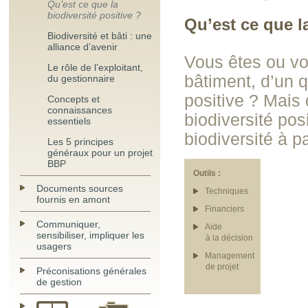
Qu’est ce que la
biodiversité positive ?
Qu’est ce que la
Biodiversité et bâti : une
alliance d’avenir
Vous êtes ou vou
Le rôle de l’exploitant,
bâtiment, d’un 
du gestionnaire
positive ? Mais 
Concepts et
connaissances
biodiversité pos
essentiels
biodiversité à p
Les 5 principes
généraux pour un projet
BBP
Outils :
Documents sources
Techniques
fournis en amont
Financiers
Communiquer,
Aide
sensibiliser, impliquer les
à la décision
usagers
Management
de projet
Préconisations générales
de gestion