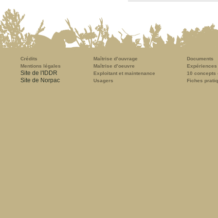
Crédits
Maîtrise d’ouvrage
Documents
Mentions légales
Maîtrise d’oeuvre
Expériences
Site de l'IDDR
Exploitant et maintenance
10 concepts 
Site de Norpac
Usagers
Fiches prati