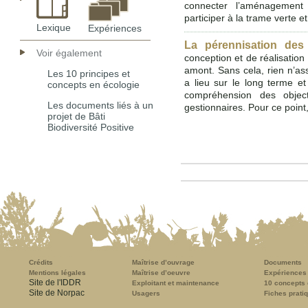
connecter l’aménagement 
participer à la trame verte e
Lexique
Expériences
La pérennisation des 
Voir également
conception et de réalisation
amont. Sans cela, rien n’ass
Les 10 principes et
a lieu sur le long terme e
concepts en écologie
compréhension des objec
Les documents liés à un
gestionnaires. Pour ce point,
projet de Bâti
Biodiversité Positive
Crédits
Maîtrise d’ouvrage
Documents
Mentions légales
Maîtrise d’oeuvre
Expériences
Site de l'IDDR
Exploitant et maintenance
10 concepts 
Site de Norpac
Usagers
Fiches prati