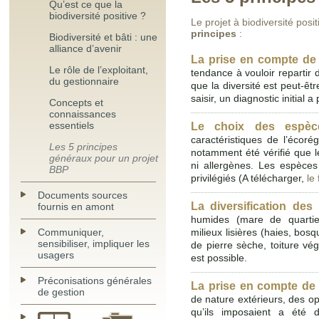
Qu’est ce que la
biodiversité positive ?
Le projet à biodiversité pos
principes
:
Biodiversité et bâti : une
alliance d’avenir
La prise en compte de 
Le rôle de l’exploitant,
tendance à vouloir repartir 
du gestionnaire
que la diversité est peut-êt
saisir, un diagnostic initial
Concepts et
connaissances
essentiels
Le choix des espèc
caractéristiques de l’écorég
Les 5 principes
notamment été vérifié que l
généraux pour un projet
ni allergènes. Les espèces
BBP
privilégiés (A télécharger,
le
Documents sources
La diversification des 
fournis en amont
humides (mare de quartie
Communiquer,
milieux lisières (haies, bos
sensibiliser, impliquer les
de pierre sèche, toiture vég
usagers
est possible.
Préconisations générales
La prise en compte de 
de gestion
de nature extérieurs, des opp
qu’ils imposaient a été 