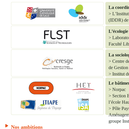
La coordin
> L’Instit
(IDDR) de 
L’écologie 
> Laborato
Faculté Li
La sociolog
> Centre d
de Gestio
> Institut d
d’Agricult
Le bâtimen
> Norpac
> Section 
l’école Ha
> Pôle Pays
Aménageme
groupe Inst
Nos ambitions