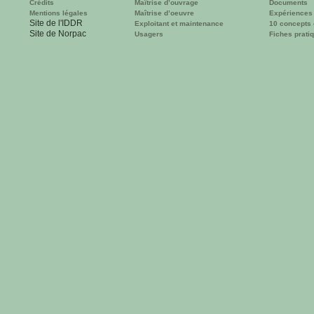
Crédits
Maîtrise d’ouvrage
Documents
Mentions légales
Maîtrise d’oeuvre
Expériences
Site de l'IDDR
Exploitant et maintenance
10 concepts 
Site de Norpac
Usagers
Fiches prati