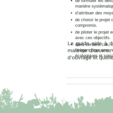
de formuler les beso
manière systématiqu
d’attribuer des moy
de choisir le projet
compromis.
de piloter le projet
avec ces objectifs.
Le guide aide à dé
dans certains cas, d
maîtrise d’œuvre, 
usagers pour assurer
écologiques et soci
d’ouvrage et quelle