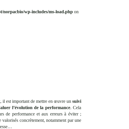
t/norpacbio/wp-includes/ms-load.php
on
t, il est important de mettre en œuvre un
suivi
valuer l’évolution de la performance
. Cela
urs de performance et aux erreurs à éviter ;
tre valorisés concrètement, notamment par une
presse…