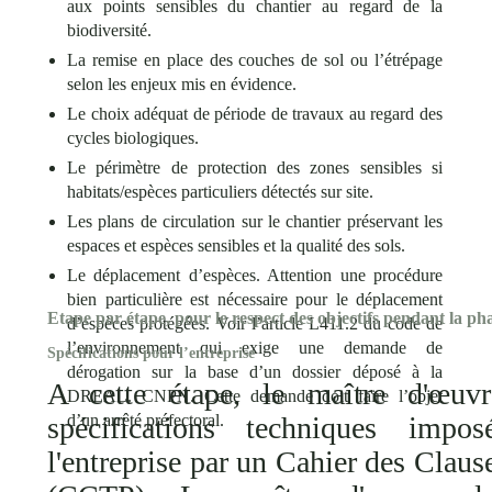
aux points sensibles du chantier au regard de la
biodiversité.
La remise en place des couches de sol ou l’étrépage
selon les enjeux mis en évidence.
Le choix adéquat de période de travaux au regard des
cycles biologiques.
Le périmètre de protection des zones sensibles si
habitats/espèces particuliers détectés sur site.
Les plans de circulation sur le chantier préservant les
espaces et espèces sensibles et la qualité des sols.
Le déplacement d’espèces. Attention une procédure
bien particulière est nécessaire pour le déplacement
Etape par étape, pour le respect des objectifs pendant la pha
d’espèces protégées. Voir l’article L411.2 du code de
l’environnement qui exige une demande de
Spécifications pour l’entreprise
dérogation sur la base d’un dossier déposé à la
A cette étape, le maître d'œuvr
DREAL. CNPN. Cette demande doit faire l’objet
spécifications techniques impos
d’un arrêté préfectoral.
l'entreprise par un Cahier des Claus