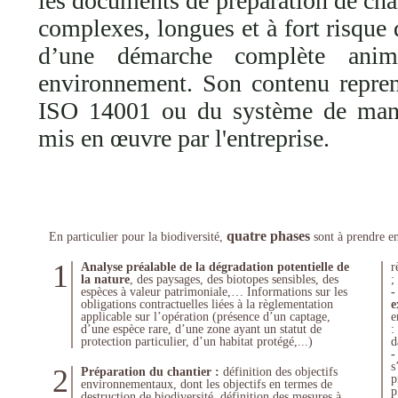
les documents de préparation de chan
complexes, longues et à fort risque d
d’une démarche complète anim
environnement. Son contenu repre
ISO 14001 ou du système de man
mis en œuvre par l'entreprise.
quatre phases
En particulier pour la biodiversité,
sont à prendre e
1
Analyse préalable de la dégradation potentielle de
r
la nature
, des paysages, des biotopes sensibles, des
;
espèces à valeur patrimoniale,… Informations sur les
-
obligations contractuelles liées à la règlementation
e
applicable sur l’opération (présence d’un captage,
e
d’une espèce rare, d’une zone ayant un statut de
:
protection particulier, d’un habitat protégé,...)
d
-
s
2
Préparation du chantier :
définition des objectifs
p
environnementaux, dont les objectifs en termes de
p
destruction de biodiversité, définition des mesures à