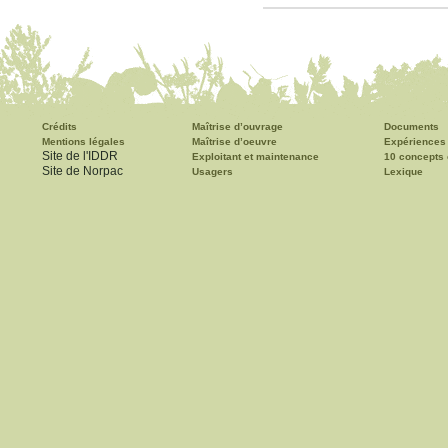
Crédits
Maîtrise d’ouvrage
Documents
Mentions légales
Maîtrise d’oeuvre
Expériences
Site de l'IDDR
Exploitant et maintenance
10 concepts 
Site de Norpac
Usagers
Lexique