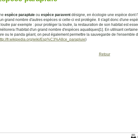
ne
espèce parapluie
ou
espèce paravent
désigne, en écologie une espèce dont l'é
un grand nombre d'autres espèces si celle-ci est protégée. Il s'agit donc d'une esp
 loutre par exemple : pour protéger la loutre, la restauration de son habitat est ess
éliorera l'habitat d'un grand nombre d'espèces aquatiques[1]. En utilisant certain
igre ou le panda géant, on peut également permettre la sauvegarde de l'ensemble d
ttp://fr.wikipedia.org/wiki/Esp%C3%A8ce_parapluie
)
Retour