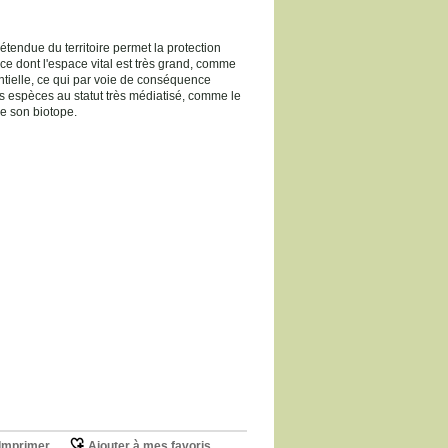
tendue du territoire permet la protection
èce dont l'espace vital est très grand, comme
entielle, ce qui par voie de conséquence
es espèces au statut très médiatisé, comme le
e son biotope.
Imprimer
Ajouter à mes favoris