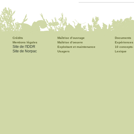
Crédits
Maîtrise d’ouvrage
Documents
Mentions légales
Maîtrise d’oeuvre
Expériences
Site de l'IDDR
Exploitant et maintenance
10 concepts 
Site de Norpac
Usagers
Lexique