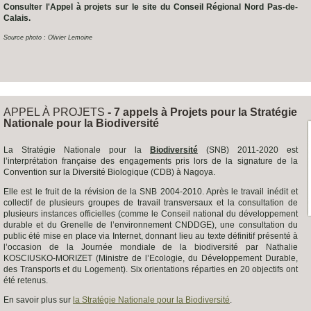
Consulter l'Appel à projets sur le site du Conseil Régional Nord Pas-de-
Calais.
Source photo : Olivier Lemoine
APPEL À PROJETS
- 7 appels à Projets pour la Stratégie
Nationale pour la Biodiversité
La Stratégie Nationale pour la
Biodiversité
(SNB) 2011-2020 est
l’interprétation française des engagements pris lors de la signature de la
Convention sur la Diversité Biologique (CDB) à Nagoya.
Elle est le fruit de la révision de la SNB 2004-2010. Après le travail inédit et
collectif de plusieurs groupes de travail transversaux et la consultation de
plusieurs instances officielles (comme le Conseil national du développement
durable et du Grenelle de l’environnement CNDDGE), une consultation du
public été mise en place via Internet, donnant lieu au texte définitif présenté à
l’occasion de la Journée mondiale de la biodiversité par Nathalie
KOSCIUSKO-MORIZET (Ministre de l’Ecologie, du Développement Durable,
des Transports et du Logement). Six orientations réparties en 20 objectifs ont
été retenus.
En savoir plus sur
la Stratégie Nationale pour la Biodiversité
.